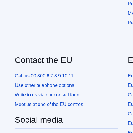
Po
Ma
Pr
Contact the EU
E
Call us 00 800 6 7 8 9 10 11
Eu
Use other telephone options
Eu
Write to us via our contact form
Co
Meet us at one of the EU centres
Eu
Co
Social media
Eu
Eu