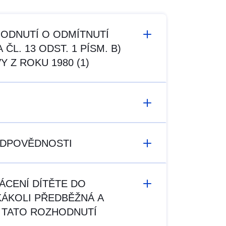
ZHODNUTÍ O ODMÍTNUTÍ
L. 13 ODST. 1 PÍSM. B)
 Z ROKU 1980 (1)
 ODPOVĚDNOSTI
RÁCENÍ DÍTĚTE DO
KÁKOLI PŘEDBĚŽNÁ A
EŽ TATO ROZHODNUTÍ