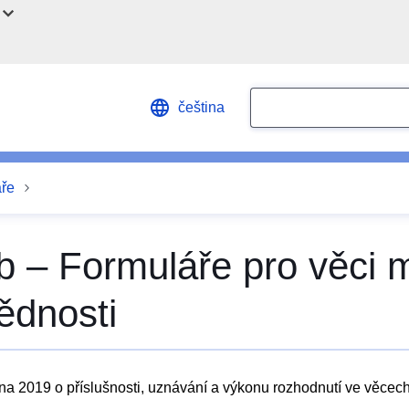
Search
čeština
áře
Ib – Formuláře pro věci 
ědnosti
na 2019 o příslušnosti, uznávání a výkonu rozhodnutí ve věce