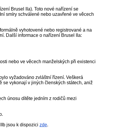
ízení Brusel IIa). Toto nové nařízení se
udní smíry schválené nebo uzavřené ve věcech
y formálně vyhotovené nebo registrované a na
. Další informace o nařízení Brusel IIa:
nosti nebo ve věcech manželských při existenci
bylo vyžadováno zvláštní řízení. Veškerá
se vykonají v jiných členských státech, aniž
ech únosu dítěte jedním z rodičů mezi
b.
IIb jsou k dispozici
zde
.