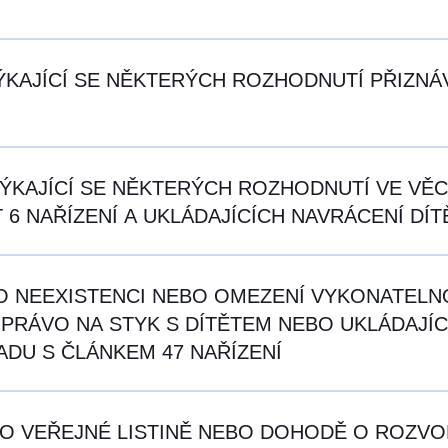
 TÝKAJÍCÍ SE NĚKTERÝCH ROZHODNUTÍ PŘIZNÁ
 TÝKAJÍCÍ SE NĚKTERÝCH ROZHODNUTÍ VE VĚC
 6 NAŘÍZENÍ A UKLÁDAJÍCÍCH NAVRÁCENÍ DÍT
NÍ O NEEXISTENCI NEBO OMEZENÍ VYKONATEL
PRÁVO NA STYK S DÍTĚTEM NEBO UKLÁDAJÍC
ADU S ČLÁNKEM 47 NAŘÍZENÍ
ENÍ O VEŘEJNÉ LISTINĚ NEBO DOHODĚ O ROZ