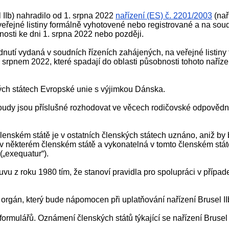
 IIb) nahradilo od 1. srpna 2022
nařízení (ES) č. 2201/2003
(nař
veřejné listiny formálně vyhotovené nebo registrované a na so
sti ke dni 1. srpna 2022 nebo později.
odnutí vydaná v soudních řízeních zahájených, na veřejné listin
rpnem 2022, které spadají do oblasti působnosti tohoto nařízení
kých státech Evropské unie s výjimkou Dánska.
ž soudy jsou příslušné rozhodovat ve věcech rodičovské odpověd
lenském státě je v ostatních členských státech uznáno, aniž by 
 některém členském státě a vykonatelná v tomto členském státě 
(„exequatur“).
u z roku 1980 tím, že stanoví pravidla pro spolupráci v případ
 orgán, který bude nápomocen při uplatňování nařízení Brusel II
formulářů. Oznámení členských států týkající se nařízení Brusel 