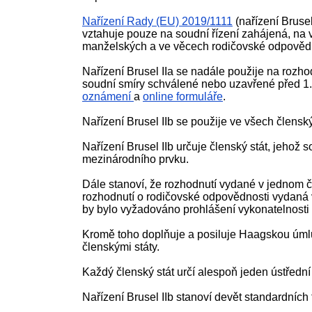
Nařízení Rady (EU) 2019/1111
(nařízení Brusel
vztahuje pouze na soudní řízení zahájená, na 
manželských a ve věcech rodičovské odpovědno
Nařízení Brusel IIa se nadále použije na rozh
soudní smíry schválené nebo uzavřené před 1. s
oznámení
a
online formuláře
.
Nařízení Brusel IIb se použije ve všech člens
Nařízení Brusel IIb určuje členský stát, jeho
mezinárodního prvku.
Dále stanoví, že rozhodnutí vydané v jednom č
rozhodnutí o rodičovské odpovědnosti vydaná v
by bylo vyžadováno prohlášení vykonatelnosti 
Kromě toho doplňuje a posiluje Haagskou úmluv
členskými státy.
Každý členský stát určí alespoň jeden ústřední
Nařízení Brusel IIb stanoví devět standardních 