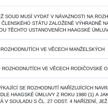
 JEŽ SOUD MUSÍ VYDAT V NÁVAZNOSTI NA RO
 ČLENSKÉHO STÁTU ZALOŽENÉ VÝHRADNĚ NA Č
BOU TĚCHTO USTANOVENÍCH HAAGSKÉ ÚMLUVY
Í O ROZHODNUTÍCH VE VĚCECH MANŽELSKÝCH
NÍ O ROZHODNUTÍCH VE VĚCECH RODIČOVSKÉ
 TÝKAJÍCÍ SE ROZHODNUTÍ NAŘÍZUJÍCÍCH NAV
LE HAAGSKÉ ÚMLUVY Z ROKU 1980 (1) A JA
Á V SOULADU S ČL. 27 ODST. 4 NAŘÍZENÍ, J